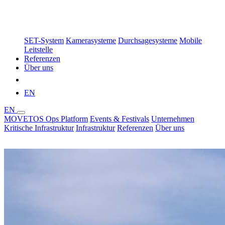
SET-System
Kamerasysteme
Durchsagesysteme
Mobile
Leitstelle
Referenzen
Über uns
Demo buchen
EN
EN
MOVETOS Ops Platform
Events & Festivals
Unternehmen
Kritische Infrastruktur
Infrastruktur
Referenzen
Über uns
Demo buchen