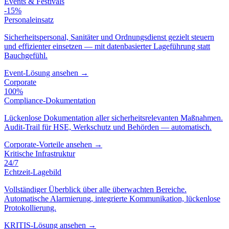
Events & Festivals
-15%
Personaleinsatz
Sicherheitspersonal, Sanitäter und Ordnungsdienst gezielt steuern
und effizienter einsetzen — mit datenbasierter Lageführung statt
Bauchgefühl.
Event-Lösung ansehen →
Corporate
100%
Compliance-Dokumentation
Lückenlose Dokumentation aller sicherheitsrelevanten Maßnahmen.
Audit-Trail für HSE, Werkschutz und Behörden — automatisch.
Corporate-Vorteile ansehen →
Kritische Infrastruktur
24/7
Echtzeit-Lagebild
Vollständiger Überblick über alle überwachten Bereiche.
Automatische Alarmierung, integrierte Kommunikation, lückenlose
Protokollierung.
KRITIS-Lösung ansehen →