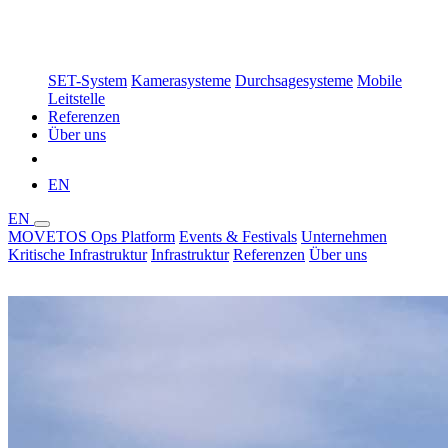
SET-System
Kamerasysteme
Durchsagesysteme
Mobile
Leitstelle
Referenzen
Über uns
Demo buchen
EN
EN
MOVETOS Ops Platform
Events & Festivals
Unternehmen
Kritische Infrastruktur
Infrastruktur
Referenzen
Über uns
Demo buchen