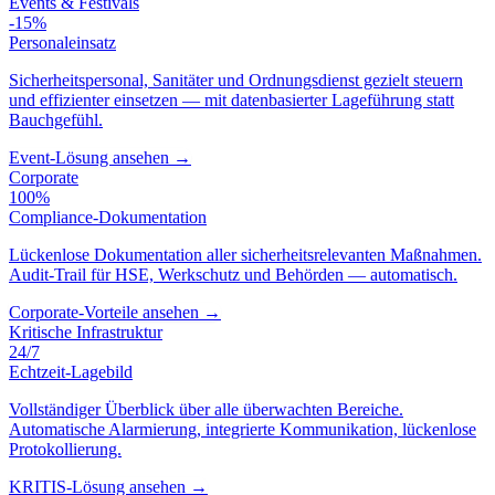
Events & Festivals
-15%
Personaleinsatz
Sicherheitspersonal, Sanitäter und Ordnungsdienst gezielt steuern
und effizienter einsetzen — mit datenbasierter Lageführung statt
Bauchgefühl.
Event-Lösung ansehen →
Corporate
100%
Compliance-Dokumentation
Lückenlose Dokumentation aller sicherheitsrelevanten Maßnahmen.
Audit-Trail für HSE, Werkschutz und Behörden — automatisch.
Corporate-Vorteile ansehen →
Kritische Infrastruktur
24/7
Echtzeit-Lagebild
Vollständiger Überblick über alle überwachten Bereiche.
Automatische Alarmierung, integrierte Kommunikation, lückenlose
Protokollierung.
KRITIS-Lösung ansehen →