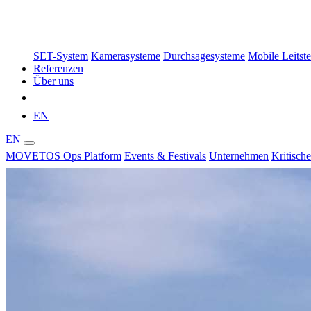
SET-System
Kamerasysteme
Durchsagesysteme
Mobile Leitste
Referenzen
Über uns
Demo buchen
EN
EN
MOVETOS Ops Platform
Events & Festivals
Unternehmen
Kritische